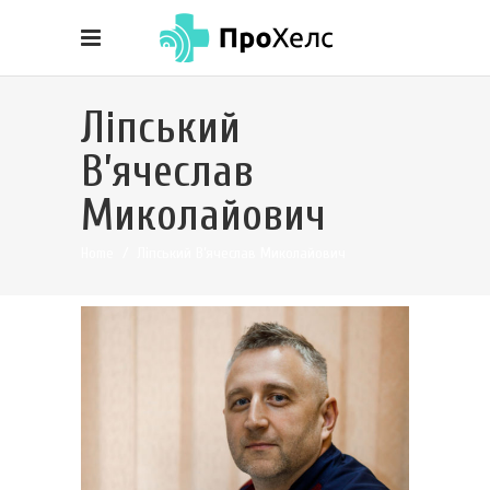
Ліпський
В’ячеслав
Миколайович
Home
/
Ліпський В’ячеслав Миколайович